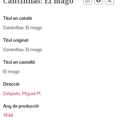
Cantinflas: El mago
Compartir pe
Compart
Co
Títol en català
Cantinflas: El mago
Títol original
Cantinflas: El mago
Títol en castellà
El mago
Direcció
Delgado, Miguel M.
Any de producció
1948