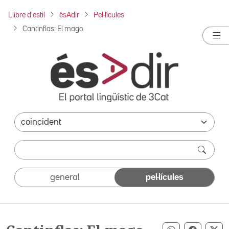
Llibre d'estil
ésAdir
Pel·lícules
Cantinflas: El mago
general
pel·lícules