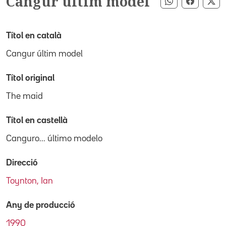
Cangur últim model
Compartir pe
Compart
Co
Títol en català
Cangur últim model
Títol original
The maid
Títol en castellà
Canguro... último modelo
Direcció
Toynton, Ian
Any de producció
1990