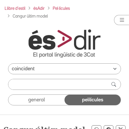
Llibre d'estil
ésAdir
Pel·lícules
Cangur últim model
general
pel·lícules