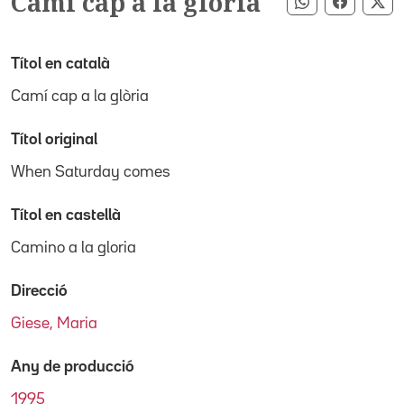
Camí cap a la glòria
Compartir pe
Compart
Co
Títol en català
Camí cap a la glòria
Títol original
When Saturday comes
Títol en castellà
Camino a la gloria
Direcció
Giese, Maria
Any de producció
1995