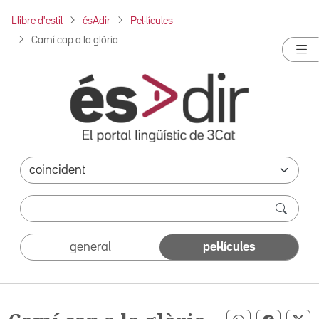
Llibre d'estil
ésAdir
Pel·lícules
Camí cap a la glòria
general
pel·lícules