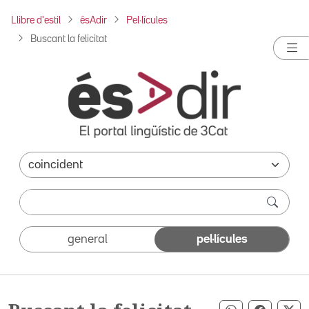
Llibre d'estil
ésAdir
Pel·lícules
Buscant la felicitat
general
pel·lícules