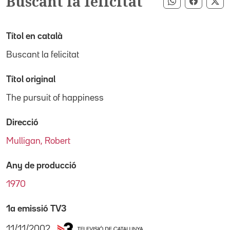
Buscant la felicitat
Compartir pe
Compart
Co
Títol en català
Buscant la felicitat
Títol original
The pursuit of happiness
Direcció
Mulligan, Robert
Any de producció
1970
1a emissió TV3
11/11/2002