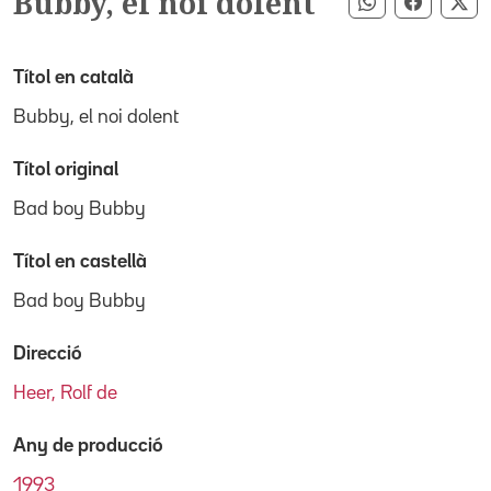
Bubby, el noi dolent
Compartir pe
Compart
Co
Títol en català
Bubby, el noi dolent
Títol original
Bad boy Bubby
Títol en castellà
Bad boy Bubby
Direcció
Heer, Rolf de
Any de producció
1993