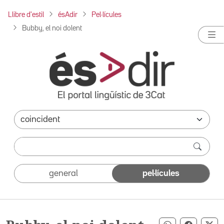
Llibre d'estil
ésAdir
Pel·lícules
Bubby, el noi dolent
general
pel·lícules