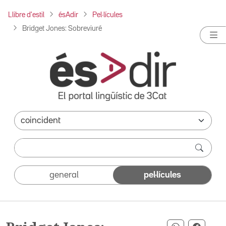
Llibre d'estil
ésAdir
Pel·lícules
Bridget Jones: Sobreviuré
general
pel·lícules