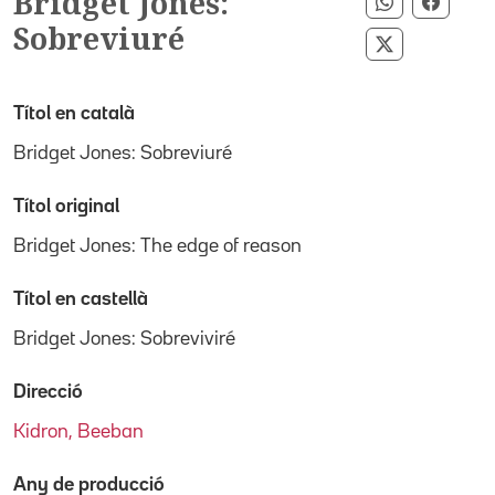
Bridget Jones:
Compartir 
Compar
Sobreviuré
Compartir p
Títol en català
Bridget Jones: Sobreviuré
Títol original
Bridget Jones: The edge of reason
Títol en castellà
Bridget Jones: Sobreviviré
Direcció
Kidron, Beeban
Any de producció