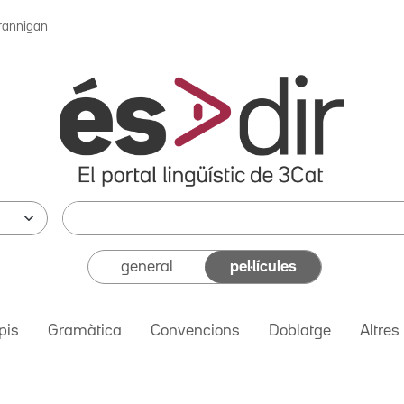
rannigan
general
pel·lícules
pis
Gramàtica
Convencions
Doblatge
Altres