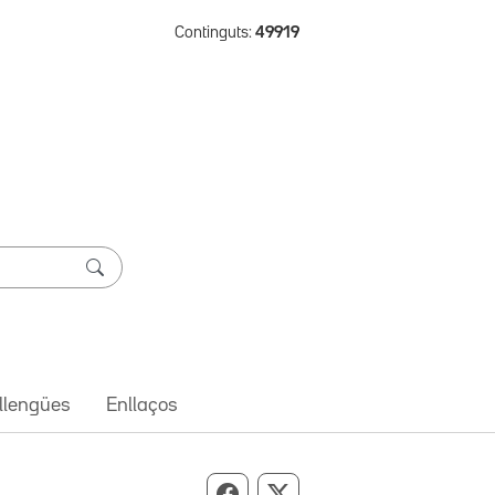
Continguts:
49919
 llengües
Enllaços