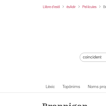
Llibre d'estil
ésAdir
Pel·lícules
B
Lèxic
Topònims
Noms pro