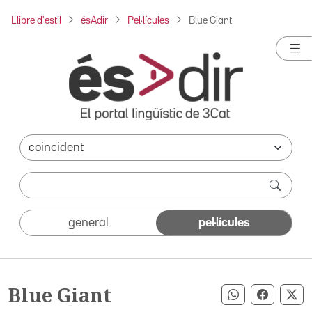
Llibre d'estil
ésAdir
Pel·lícules
Blue Giant
general
pel·lícules
Blue Giant
Compartir pe
Compart
Co