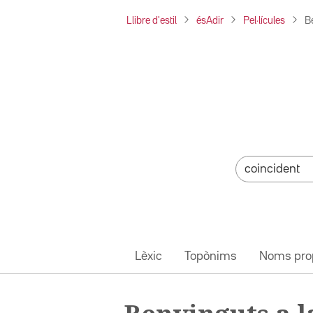
Llibre d'estil
ésAdir
Pel·lícules
B
Lèxic
Topònims
Noms pro