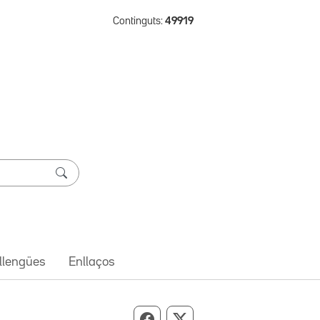
Continguts:
49919
 llengües
Enllaços