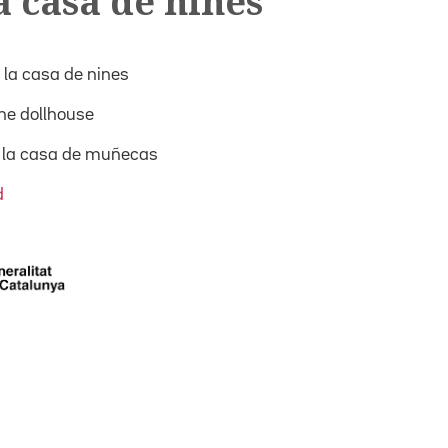
a casa de nines
 la casa de nines
he dollhouse
 la casa de muñecas
d