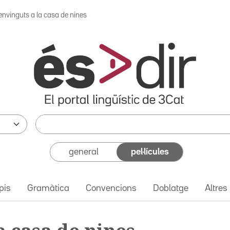
envinguts a la casa de nines
general
pel·lícules
pis
Gramàtica
Convencions
Doblatge
Altres