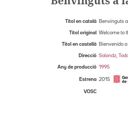
Benvinguts a l
Títol en català
Benvinguts a
Títol original
Welcome to t
Títol en castellà
Bienvenido a
Direcció
Solondz, Tod
Any de producció
1995
2015
Estrena
VOSC