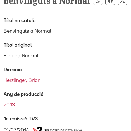
Benvinguts a Normal
Compartir pe
Compart
Co
Títol en català
Benvinguts a Normal
Títol original
Finding Normal
Direcció
Herzlinger, Brian
Any de producció
2013
1a emissió TV3
31/07/2016