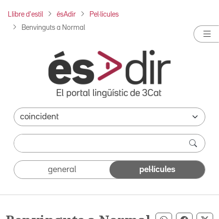
Llibre d'estil
ésAdir
Pel·lícules
Benvinguts a Normal
general
pel·lícules