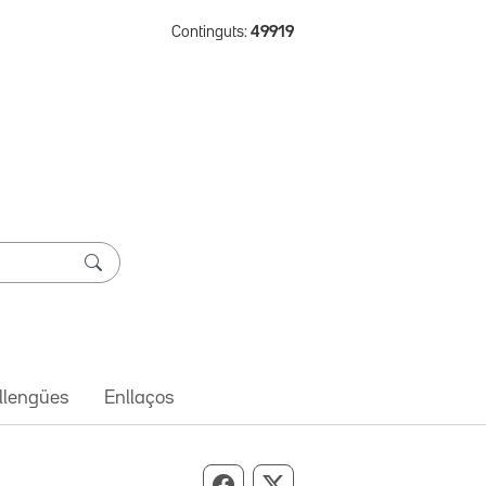
Continguts:
49919
 llengües
Enllaços