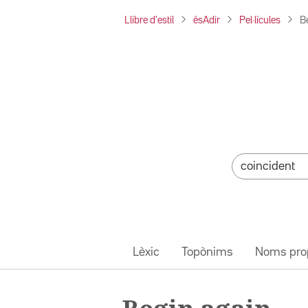
Llibre d'estil
ésAdir
Pel·lícules
B
Lèxic
Topònims
Noms pro