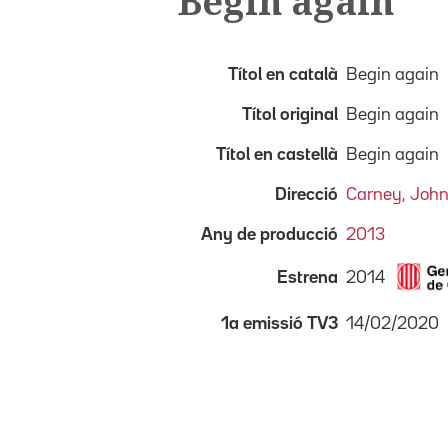
Begin again
Títol en català
Begin again
Títol original
Begin again
Títol en castellà
Begin again
Direcció
Carney, Joh
Any de producció
2013
2014
Estrena
14/02/2020
1a emissió TV3