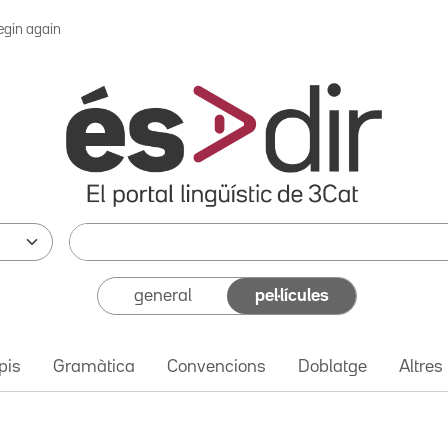
egin again
general
pel·lícules
pis
Gramàtica
Convencions
Doblatge
Altres