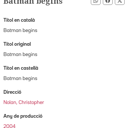
Batman begins
Compartir pe
Compart
Co
Títol en català
Batman begins
Títol original
Batman begins
Títol en castellà
Batman begins
Direcció
Nolan, Christopher
Any de producció
2004