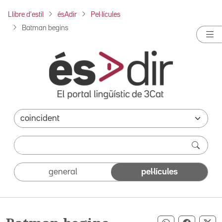
Llibre d'estil
ésAdir
Pel·lícules
Batman begins
general
pel·lícules