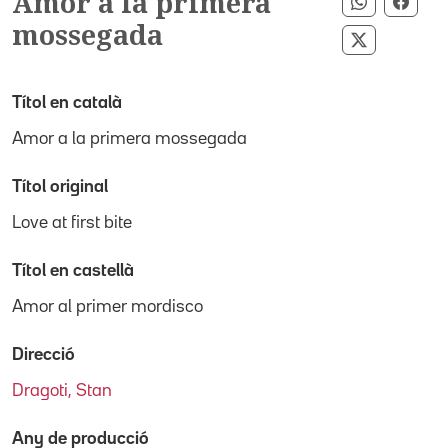
Amor a la primera
Compartir
Comp
mossegada
Compartir 
Títol en català
Amor a la primera mossegada
Títol original
Love at first bite
Títol en castellà
Amor al primer mordisco
Direcció
Dragoti, Stan
Any de producció