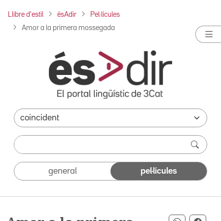
Llibre d'estil
ésAdir
Pel·lícules
Amor a la primera mossegada
general
pel·lícules