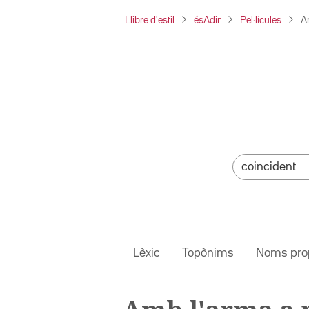
Llibre d'estil
ésAdir
Pel·lícules
A
Lèxic
Topònims
Noms pro