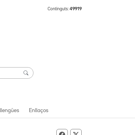
Continguts:
49919
 llengües
Enllaços