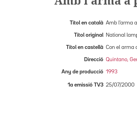
Amb l'arma a 
Títol en català
Amb l'arma a
Títol original
National lam
Títol en castellà
Con el arma 
Direcció
Quintano, Ge
Any de producció
1993
25/07/2000
1a emissió TV3