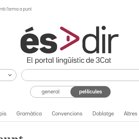
mb l'arma a punt
general
pel·lícules
pis
Gramàtica
Convencions
Doblatge
Altres