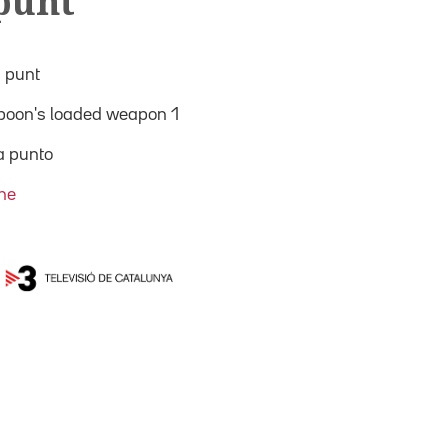
punt
 punt
poon's loaded weapon 1
a punto
ne