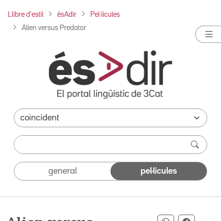
Llibre d'estil
ésAdir
Pel·lícules
Alien versus Predator
general
pel·lícules