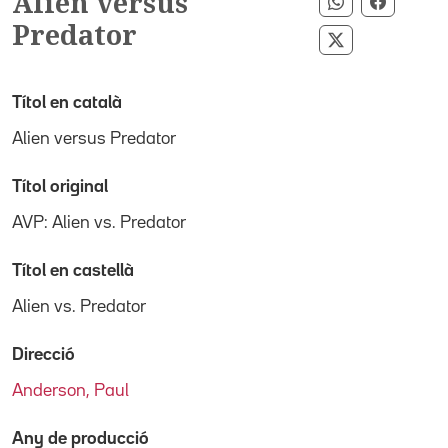
Alien versus
Compartir pe
Compart
Predator
Compartir per
Títol en català
Alien versus Predator
Títol original
AVP: Alien vs. Predator
Títol en castellà
Alien vs. Predator
Direcció
Anderson, Paul
Any de producció