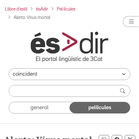
Llibre d'estil
ésAdir
Pel·lícules
Alerta: Virus mortal
general
pel·lícules