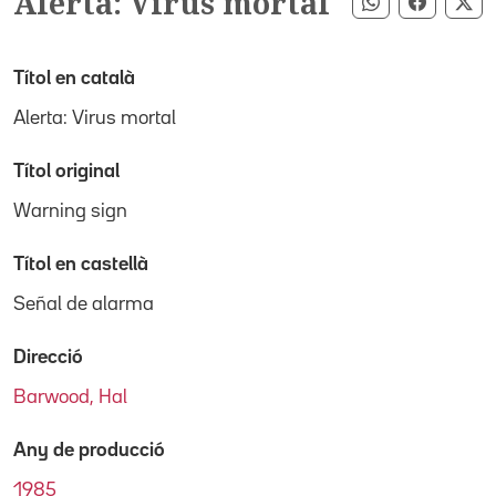
Alerta: Virus mortal
Compartir pe
Compart
Co
Títol en català
Alerta: Virus mortal
Títol original
Warning sign
Títol en castellà
Señal de alarma
Direcció
Barwood, Hal
Any de producció
1985