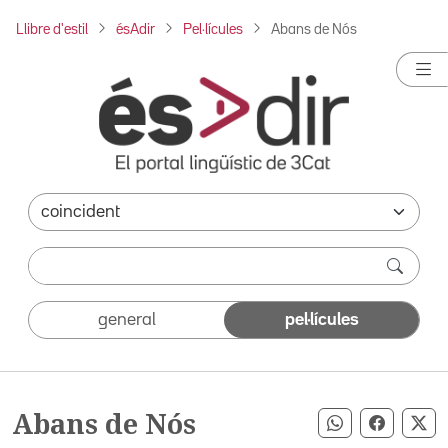
Llibre d'estil
ésAdir
Pel·lícules
Abans de Nós
general
pel·lícules
Abans de Nós
Compartir pe
Compart
Co