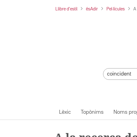
Llibre d'estil
ésAdir
Pel·lícules
A
Lèxic
Topònims
Noms pro