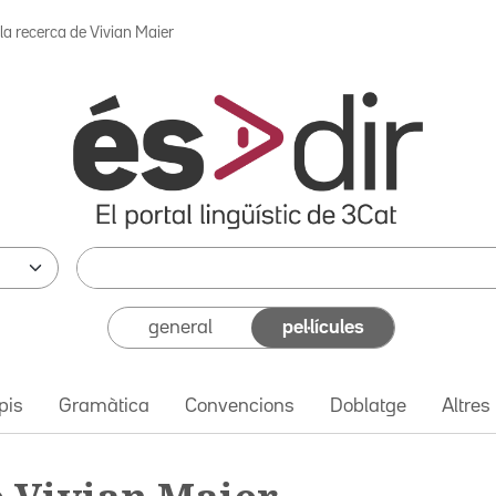
 la recerca de Vivian Maier
general
pel·lícules
pis
Gramàtica
Convencions
Doblatge
Altres