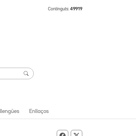
Continguts:
49919
 llengües
Enllaços