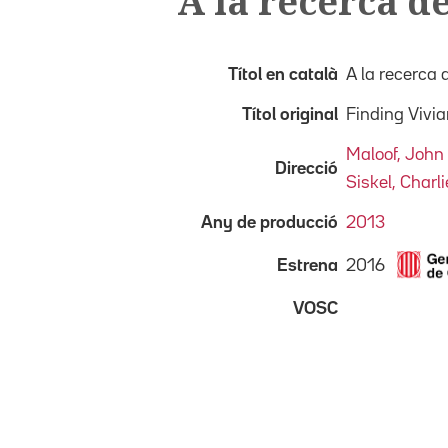
A la recerca d
Títol en català
A la recerca 
Títol original
Finding Vivi
Maloof, John
Direcció
Siskel, Charli
Any de producció
2013
2016
Estrena
VOSC