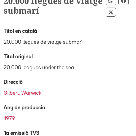
20.000 llegües de viatge
Comparti
Comp
submarí
Compartir
Títol en català
20.000 llegües de viatge submarí
Títol original
20.000 leagues under the sea
Direcció
Gilbert, Warwick
Any de producció
1979
1a emissió TV3