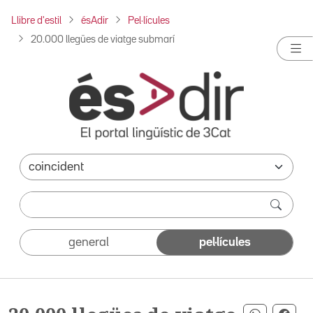
Llibre d'estil
ésAdir
Pel·lícules
20.000 llegües de viatge submarí
general
pel·lícules