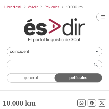
Llibre d'estil
ésAdir
Pel·lícules
10.000 km
general
pel·lícules
10.000 km
Compartir pe
Compart
Co