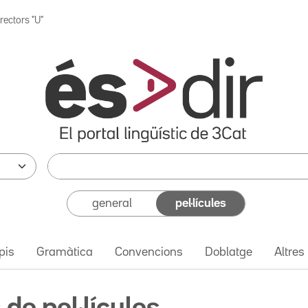
rectors "U"
general
pel·lícules
pis
Gramàtica
Convencions
Doblatge
Altres