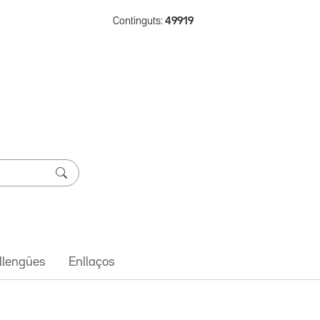
Continguts:
49919
 llengües
Enllaços