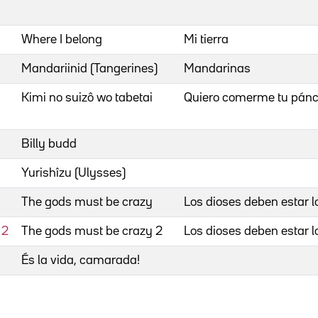
Where I belong
Mi tierra
Mandariinid (Tangerines)
Mandarinas
Kimi no suizô wo tabetai
Quiero comerme tu pán
Billy budd
Yurishîzu (Ulysses)
The gods must be crazy
Los dioses deben estar l
 2
The gods must be crazy 2
Los dioses deben estar l
És la vida, camarada!