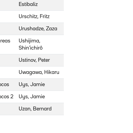
Estibaliz
Urschitz, Fritz
Urushadze, Zaza
creas
Ushijima,
Shin'ichirô
Ustinov, Peter
Uwagawa, Hikaru
ocos
Uys, Jamie
ocos 2
Uys, Jamie
Uzan, Bernard