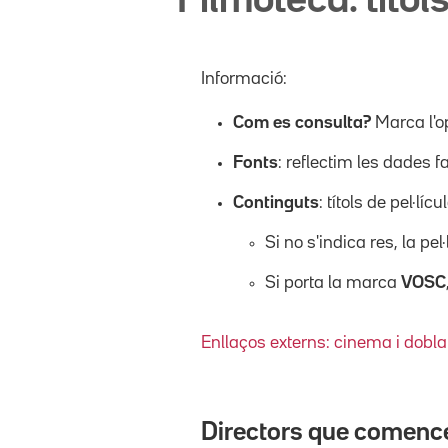
Filmoteca: títols
Informació:
Com es consulta?
Marca l'o
Fonts
: reflectim les dades f
Continguts
: títols de pel·l
Si no s'indica res, la pel
Si porta la marca
VOSC
Enllaços externs: cinema i dobla
Directors que comenc