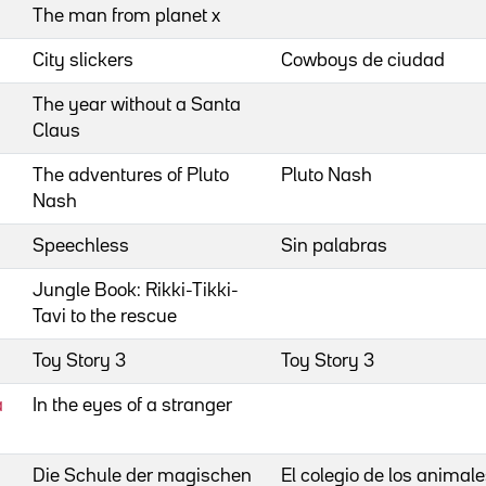
The man from planet x
City slickers
Cowboys de ciudad
The year without a Santa
Claus
The adventures of Pluto
Pluto Nash
Nash
Speechless
Sin palabras
Jungle Book: Rikki-Tikki-
Tavi to the rescue
Toy Story 3
Toy Story 3
a
In the eyes of a stranger
Die Schule der magischen
El colegio de los animal