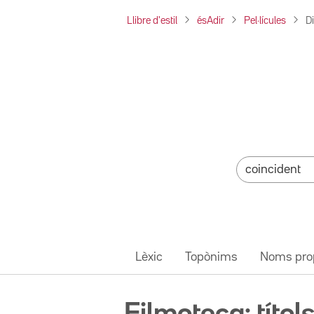
Llibre d'estil
ésAdir
Pel·lícules
Di
Lèxic
Topònims
Noms pro