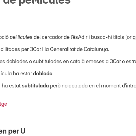
 de pel·lícules
pció
pel·lícules
del cercador de l'ésAdir i busca-hi títols (orig
acilitades per 3Cat i la Generalitat de Catalunya.
ícules doblades o subtitulades en català emeses a 3Cat o es
·lícula ha estat
doblada
.
, ha estat
subtitulada
però no doblada en el moment d'intro
tge
en per
U