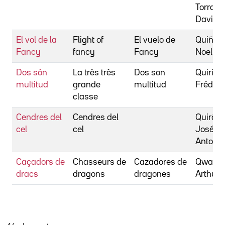
Torras,
David
El vol de la
Flight of
El vuelo de
Quiñon
Fancy
fancy
Fancy
Noel
Dos són
La très très
Dos son
Quiring
multitud
grande
multitud
Fréderi
classe
Cendres del
Cendres del
Quirós,
cel
cel
José
Antonio
Caçadors de
Chasseurs de
Cazadores de
Qwak,
dracs
dragons
dragones
Arthur