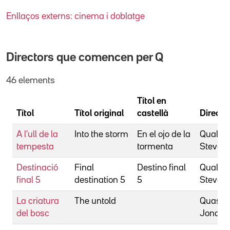
Enllaços externs: cinema i doblatge
Directors que comencen per
Q
46 elements
Títol en
Títol
Títol original
castellà
Directo
A l'ull de la
Into the storm
En el ojo de la
Quale,
tempesta
tormenta
Steven
Destinació
Final
Destino final
Quale,
final 5
destination 5
5
Steven
La criatura
The untold
Quastel
del bosc
Jonas