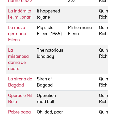
número 322
322
Richar
La indòmita
It happened
Quine,
i el milionari
to jane
Richar
La meva
My sister
Mi hermana
Quine,
germana
Eileen (1955)
Elena
Richar
Eileen
La
The notorious
Quine,
misteriosa
landlady
Richar
dama de
negre
La sirena de
Siren of
Quine,
Bagdad
Bagdad
Richar
Operació Nit
Operation
Quine,
Boja
mad ball
Richar
Pobre papa,
Oh, dad, poor
Quine,