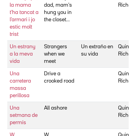
la mama
dad, mam's
Richar
t'ha tancat a
hung you in
l'armari i jo
the closet...
estic molt
trist
Un estrany
Strangers
Un extraño en
Quine,
a la meva
when we
su vida
Richar
vida
meet
Una
Drive a
Quine,
carretera
crooked road
Richar
massa
perillosa
Una
All ashore
Quine,
setmana de
Richar
permís
W
W
Quine,