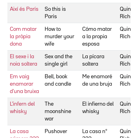
Així és París
So this is
Quine,
Paris
Richar
Com matar
How to
Cómo matar
Quine,
la pròpia
murder your
a la propia
Richar
dona
wife
esposa
El sexe i la
Sex and the
La pícara
Quine,
noia soltera
single girl
soltera
Richar
Em vaig
Bell, book
Me enamoré
Quine,
enamorar
and candle
de una bruja
Richar
d'una bruixa
L'infern del
The
El infierno del
Quine,
whisky
moonshine
whisky
Richar
war
La casa
Pushover
La casa nº
Quine,