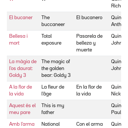
Richar
El bucaner
The
El bucanero
Quinn,
buccaneer
Anthon
Bellesa i
Total
Pasarela de
Quinn,
mort
exposure
belleza y
John
muerte
La màgia de
The magic of
Quinn,
l'os daurat:
the golden
John
Goldy 3
bear: Goldy 3
A la flor de
La fleur de
En la flor de
Quinn,
la vida
l'âge
la vida
Nick
Aquest és el
This is my
Quinn,
meu pare
father
Paul
Amb l'arma
National
Con el arma
Quintan