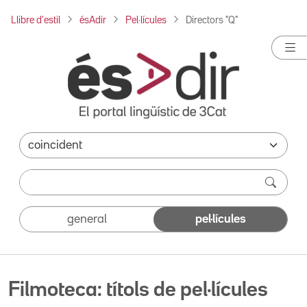
Llibre d'estil
ésAdir
Pel·lícules
Directors "Q"
general
pel·lícules
Filmoteca: títols de pel·lícules