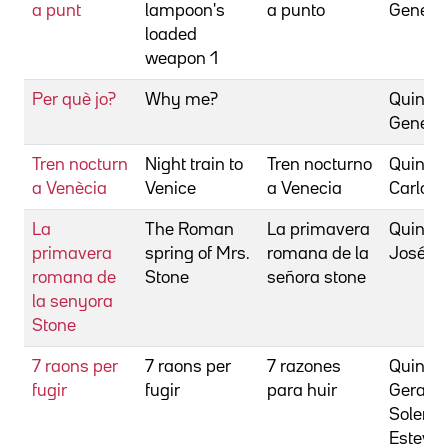
a punt
lampoon's
a punto
Gene
loaded
weapon 1
Per què jo?
Why me?
Quintan
Gene
Tren nocturn
Night train to
Tren nocturno
Quinter
a Venècia
Venice
a Venecia
Carlo U
La
The Roman
La primavera
Quinter
primavera
spring of Mrs.
romana de la
José
romana de
Stone
señora stone
la senyora
Stone
7 raons per
7 raons per
7 razones
Quinto,
fugir
fugir
para huir
Gerard
Soler,
Esteve