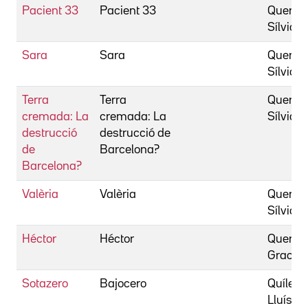
Pacient 33
Pacient 33
Quer,
Sílvia
Sara
Sara
Quer,
Sílvia
Terra
Terra
Quer,
cremada: La
cremada: La
Sílvia
destrucció
destrucció de
de
Barcelona?
Barcelona?
Valèria
Valèria
Quer,
Sílvia
Héctor
Héctor
Quereje
Gracia
Sotazero
Bajocero
Quílez,
Lluís