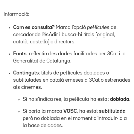
Informació:
Com es consulta?
Marca l'opció
pel·lícules
del
cercador de l'ésAdir i busca-hi títols (original,
català, castellà) o directors.
Fonts
: reflectim les dades facilitades per 3Cat i la
Generalitat de Catalunya.
Continguts
: títols de pel·lícules doblades o
subtitulades en català emeses a 3Cat o estrenades
als cinemes.
Si no s'indica res, la pel·lícula ha estat
doblada
.
Si porta la marca
VOSC
, ha estat
subtitulada
però no doblada en el moment d'introduir-la a
la base de dades.