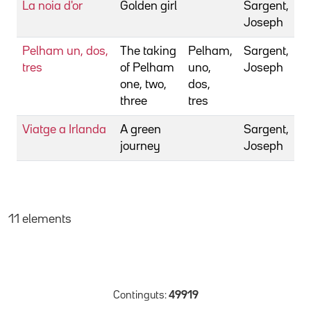
La noia d'or
Golden girl
Sargent,
Joseph
Pelham un, dos,
The taking
Pelham,
Sargent,
tres
of Pelham
uno,
Joseph
one, two,
dos,
three
tres
Viatge a Irlanda
A green
Sargent,
journey
Joseph
11 elements
Continguts:
49919