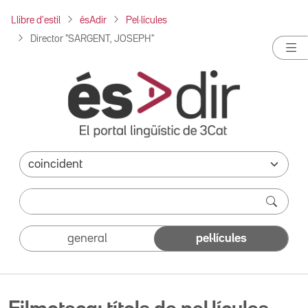
Llibre d'estil
ésAdir
Pel·lícules
Director "SARGENT, JOSEPH"
general
pel·lícules