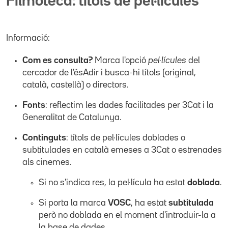
Filmoteca: títols de pel·lícules
Informació:
Com es consulta?
Marca l'opció
pel·lícules
del
cercador de l'ésAdir i busca-hi títols (original,
català, castellà) o directors.
Fonts
: reflectim les dades facilitades per 3Cat i la
Generalitat de Catalunya.
Continguts
: títols de pel·lícules doblades o
subtitulades en català emeses a 3Cat o estrenades
als cinemes.
Si no s'indica res, la pel·lícula ha estat
doblada
.
Si porta la marca
VOSC
, ha estat
subtitulada
però no doblada en el moment d'introduir-la a
la base de dades.