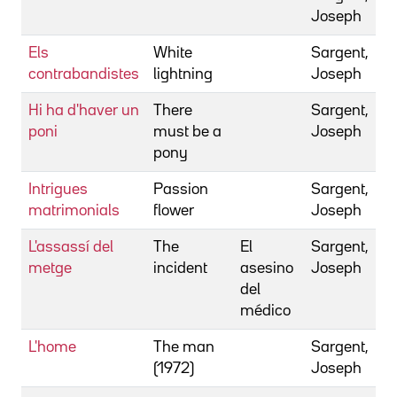
Joseph
Els
White
Sargent,
contrabandistes
lightning
Joseph
Hi ha d'haver un
There
Sargent,
poni
must be a
Joseph
pony
Intrigues
Passion
Sargent,
matrimonials
flower
Joseph
L'assassí del
The
El
Sargent,
metge
incident
asesino
Joseph
del
médico
L'home
The man
Sargent,
(1972)
Joseph