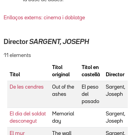
Enllaços externs: cinema i doblatge
Director
SARGENT, JOSEPH
11 elements
Títol
Títol en
Títol
original
castellà
Director
De les cendres
Out of the
El peso
Sargent,
ashes
del
Joseph
pasado
El dia del soldat
Memorial
Sargent,
desconegut
day
Joseph
El mur
The wall
Sargent,