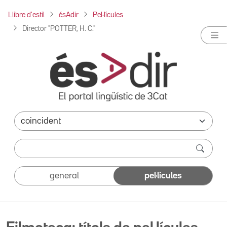
Llibre d'estil
ésAdir
Pel·lícules
Director "POTTER, H. C."
general
pel·lícules