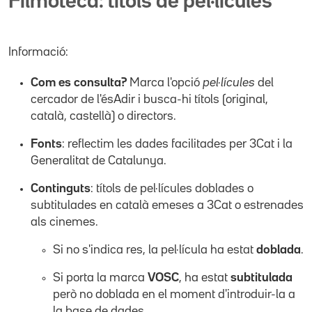
Filmoteca: títols de pel·lícules
Informació:
Com es consulta?
Marca l'opció
pel·lícules
del
cercador de l'ésAdir i busca-hi títols (original,
català, castellà) o directors.
Fonts
: reflectim les dades facilitades per 3Cat i la
Generalitat de Catalunya.
Continguts
: títols de pel·lícules doblades o
subtitulades en català emeses a 3Cat o estrenades
als cinemes.
Si no s'indica res, la pel·lícula ha estat
doblada
.
Si porta la marca
VOSC
, ha estat
subtitulada
però no doblada en el moment d'introduir-la a
la base de dades.