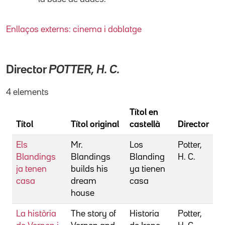
Enllaços externs: cinema i doblatge
Director
POTTER, H. C.
4 elements
Títol en
Títol
Títol original
castellà
Director
Els
Mr.
Los
Potter,
Blandings
Blandings
Blanding
H. C.
ja tenen
builds his
ya tienen
casa
dream
casa
house
La història
The story of
Historia
Potter,