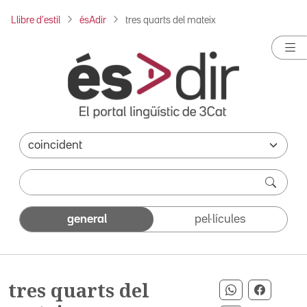
Llibre d'estil
ésAdir
tres quarts del mateix
general
pel·lícules
tres quarts del
Compartir p
Compart