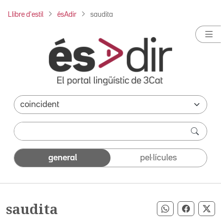
Llibre d'estil
ésAdir
saudita
general
pel·lícules
saudita
Compartir pe
Compart
Co