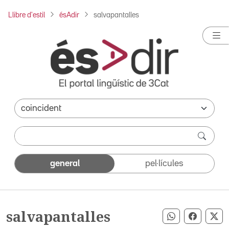
Llibre d'estil
ésAdir
salvapantalles
general
pel·lícules
salvapantalles
Compartir pe
Compart
Co