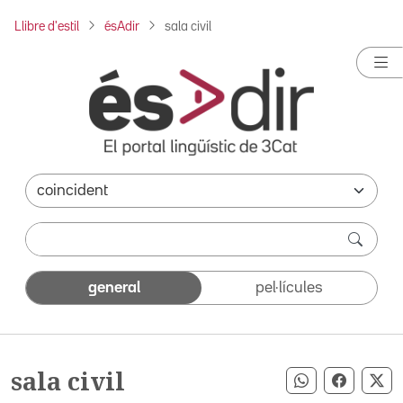
Llibre d'estil
ésAdir
sala civil
general
pel·lícules
sala civil
Compartir pe
Compart
Co