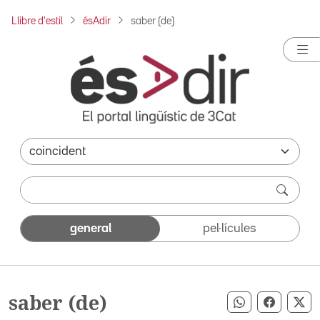
Llibre d'estil
ésAdir
saber (de)
general
pel·lícules
saber (de)
Compartir pe
Compart
Co