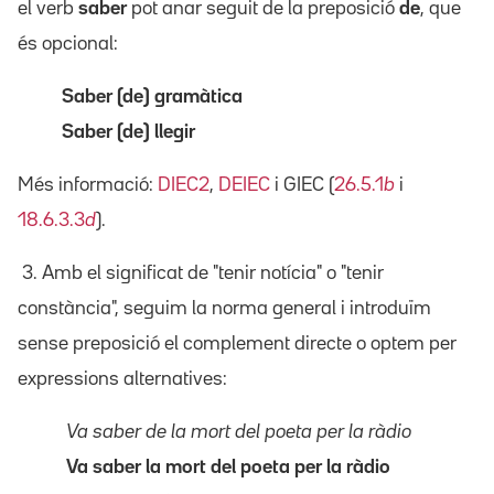
el verb
saber
pot anar seguit de la preposició
de
, que
és opcional:
Saber (de) gramàtica
Saber (de) llegir
Més informació:
DIEC2
,
DEIEC
i GIEC (
26.5.1
b
i
18.6.3.3
d
).
3. Amb el significat de "tenir notícia" o "tenir
constància", seguim la norma general i introduïm
sense preposició el complement directe o optem per
expressions alternatives:
Va saber de la mort del poeta per la ràdio
Va saber la mort del poeta per la ràdio