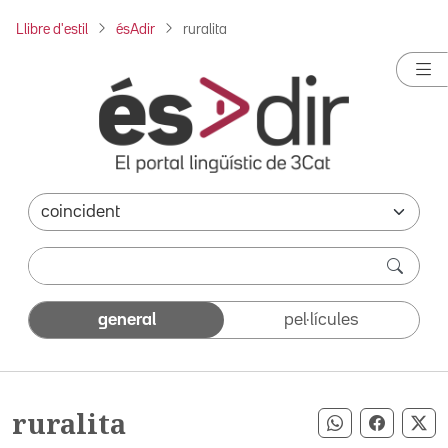
Llibre d'estil
ésAdir
ruralita
general
pel·lícules
ruralita
Compartir pe
Compart
Co