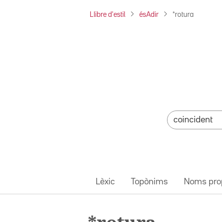
Llibre d'estil
ésAdir
*rotura
Lèxic
Topònims
Noms pro