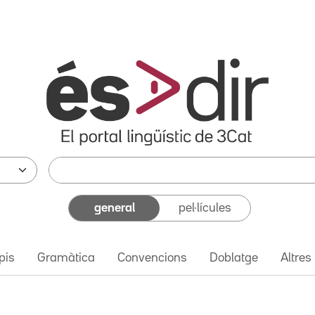
general
pel·lícules
pis
Gramàtica
Convencions
Doblatge
Altres