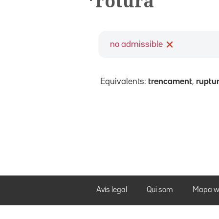
*rotura
no admissible
Equivalents:
trencament
,
ruptu
Avís legal
Qui som
Mapa w