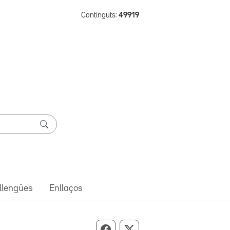
Continguts:
49919
 llengües
Enllaços