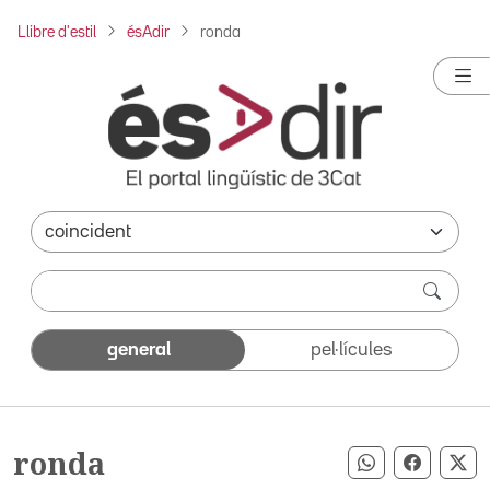
Llibre d'estil
ésAdir
ronda
general
pel·lícules
ronda
Compartir pe
Compart
Co