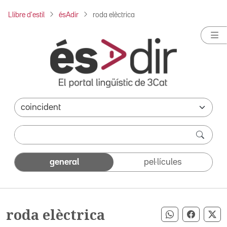
Llibre d'estil
ésAdir
roda elèctrica
general
pel·lícules
roda elèctrica
Compartir pe
Compart
Co