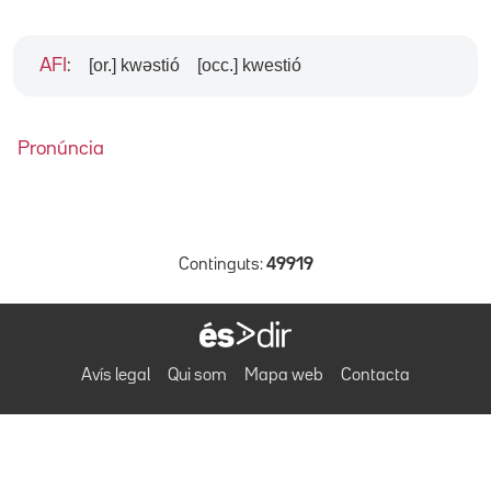
[or.] kwəstió
[occ.] kwestió
AFI
:
Pronúncia
Continguts:
49919
Avís legal
Qui som
Mapa web
Contacta