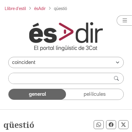
Llibre d'estil
ésAdir
qüestió
general
pel·lícules
qüestió
Compartir pe
Compart
Co