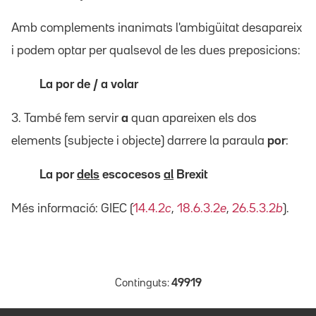
Amb complements inanimats l'ambigüitat desapareix
i podem optar per qualsevol de les dues preposicions:
La por de / a volar
3. També fem servir
a
quan apareixen els dos
elements (subjecte i objecte) darrere la paraula
por
:
La por
dels
escocesos
al
Brexit
Més informació: GIEC (
14.4.2
c
,
18.6.3.2
e
,
26.5.3.2
b
).
Continguts:
49919