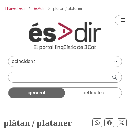
Llibre d'estil
ésAdir
plàtan / plataner
general
pel·lícules
plàtan / plataner
Compartir pe
Compart
Co