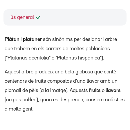
ús general
Plàtan
i
plataner
són sinònims per designar l'arbre
que trobem en els carrers de moltes poblacions
("Platanus acerifolia" o "Platanus hispanica").
Aquest arbre produeix una bola globosa que conté
centenars de fruits compostos d'una llavor amb un
plomall de pèls (a la imatge). Aquests
fruits
o
llavors
(no pas pol·len), quan es desprenen, causen molèsties
a molta gent.