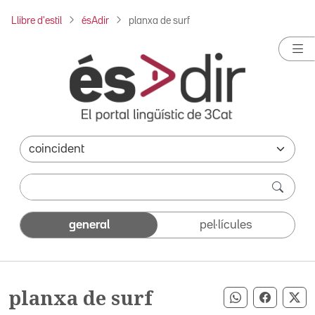
Llibre d'estil
ésAdir
planxa de surf
general
pel·lícules
planxa de surf
Compartir pe
Compart
Co