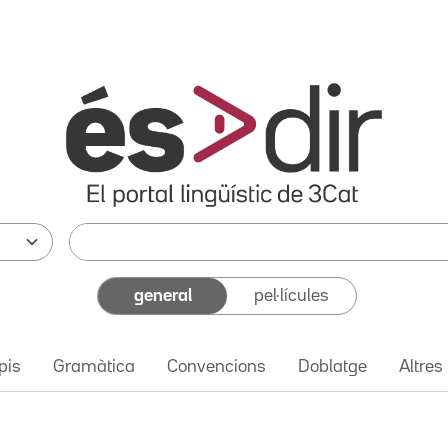
general
pel·lícules
pis
Gramàtica
Convencions
Doblatge
Altres