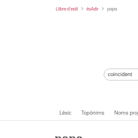
Llibre d'estil
ésAdir
papa
Lèxic
Topònims
Noms pro