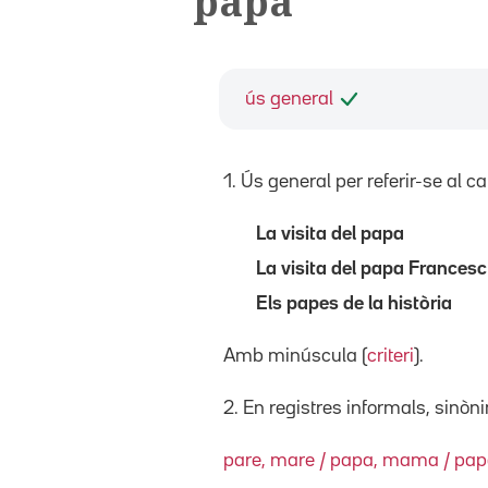
papa
ús general
1. Ús general per referir-se al c
La visita del papa
La visita del papa Francesc
Els papes de la història
Amb minúscula (
criteri
).
2. En registres informals, sinò
pare, mare / papa, mama / pa