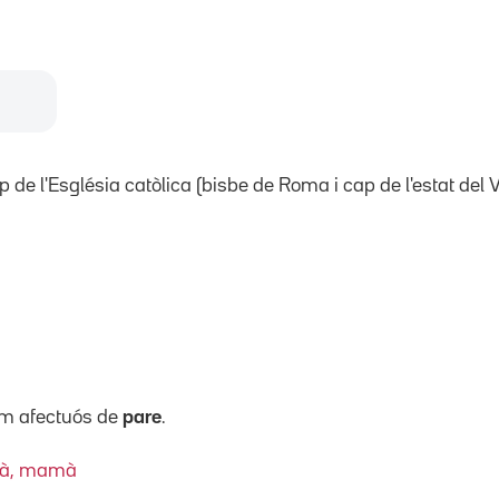
ap de l'Església catòlica (bisbe de Roma i cap de l'estat del V
nim afectuós de
pare
.
pà, mamà