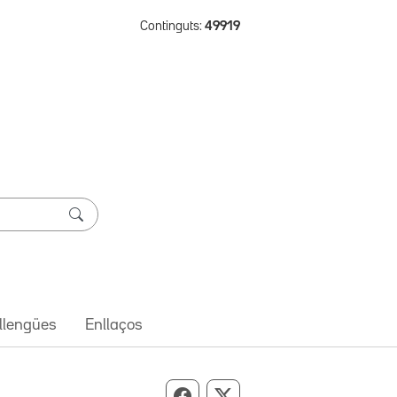
Continguts:
49919
 llengües
Enllaços