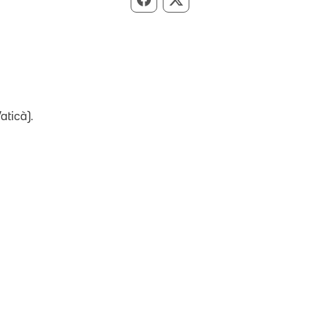
Compartir per Facebook
Compartir per X
aticà).