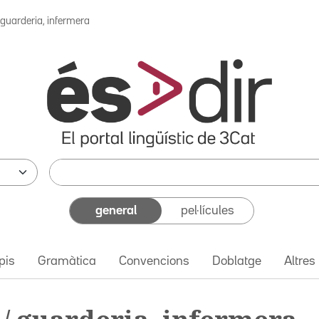
 guarderia, infermera
general
pel·lícules
pis
Gramàtica
Convencions
Doblatge
Altres