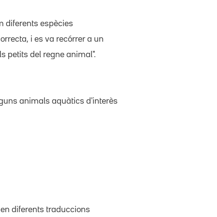
m diferents espècies
rrecta, i es va recórrer a un
s petits del regne animal".
 alguns animals aquàtics d'interès
enen diferents traduccions