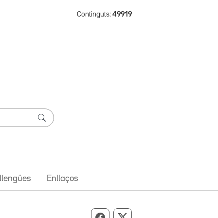
Continguts:
49919
 llengües
Enllaços