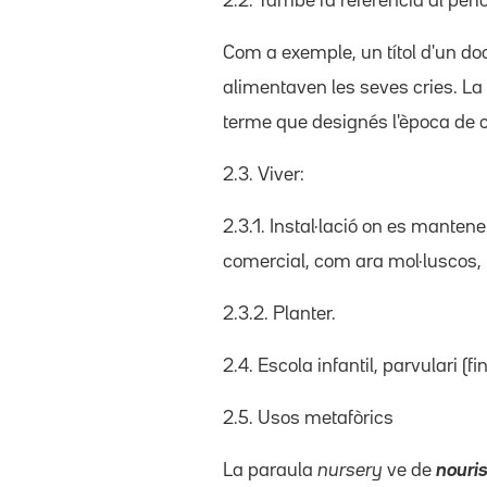
2.2. També fa referència al pe
Com a exemple, un títol d'un d
alimentaven les seves cries. La 
terme que designés l'època de cri
2.3. Viver:
2.3.1. Instal·lació on es mantene
comercial, com ara mol·luscos, p
2.3.2. Planter.
2.4. Escola infantil, parvulari (
2.5. Usos metafòrics
La paraula
nursery
ve de
nouri