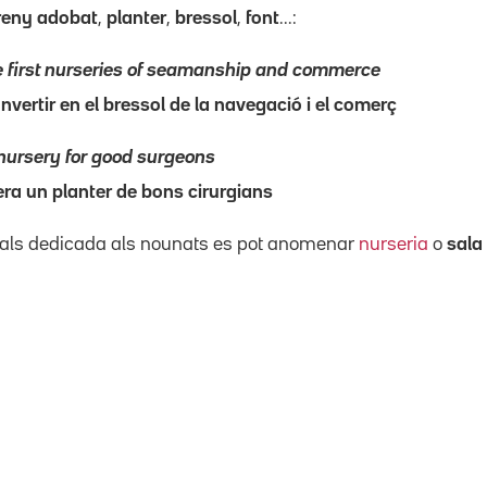
reny adobat
,
planter
,
bressol
,
font
...:
 first nurseries of seamanship and commerce
nvertir en el bressol de la navegació i el comerç
a nursery for good surgeons
ra un planter de bons cirurgians
tals dedicada als nounats es pot anomenar
nurseria
o
sala