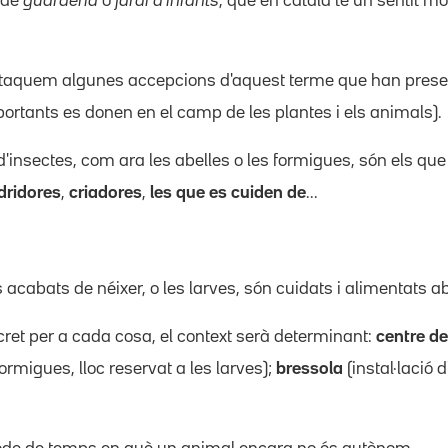
 de
guarderia
o
jardí d'infants
, que en català té un sentit mo
staquem algunes accepcions d'aquest terme que han prese
ortants es donen en el camp de les plantes i els animals).
d'insectes, com ara les abelles o les formigues, són els que
dridores
,
criadores
,
les que es cuiden de
...
ls acabats de néixer, o les larves, són cuidats i alimentats a
et per a cada cosa, el context serà determinant:
centre de
ormigues, lloc reservat a les larves);
bressola
(instal·lació 