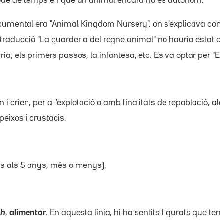
ríode de temps en què un animal encara no és autònom.
ocumental era "Animal Kingdom Nursery", on s'explicava co
traducció "La guarderia del regne animal" no hauria estat co
a, els primers passos, la infantesa, etc. Es va optar per "El
n i crien, per a l'explotació o amb finalitats de repoblació,
eixos i crustacis.
fins als 5 anys, més o menys).
sh
,
alimentar
. En aquesta línia, hi ha sentits figurats que t