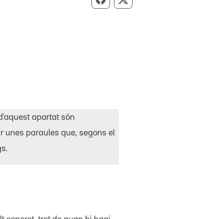
Compartir per Facebook
Compartir per X
d'aquest apartat són
ir unes paraules que, segons el
gs.