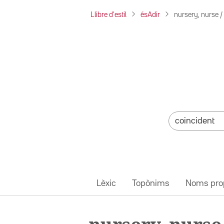
Llibre d'estil
ésAdir
nursery, nurse /
Lèxic
Topònims
Noms pro