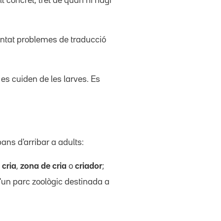
lt concret, tret de quan hi hagi
ntat problemes de traducció
 es cuiden de les larves. Es
bans d'arribar a adults:
 cria
,
zona de cria
o
criador
;
d'un parc zoològic destinada a