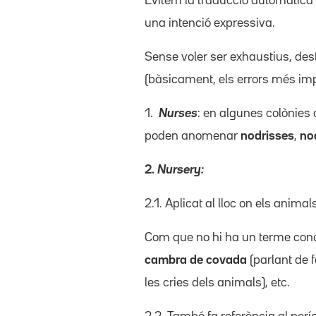
Evitem la traducció automàtica
una intenció expressiva.
Sense voler ser exhaustius, de
(bàsicament, els errors més imp
1.
Nurses
: en algunes colònies 
poden anomenar
nodrisses
,
no
2.
Nursery:
2.1. Aplicat al lloc on els anima
Com que no hi ha un terme concr
cambra de covada
(parlant de f
les cries dels animals), etc.