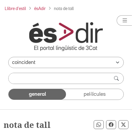
Llibre d'estil
ésAdir
nota de tall
general
pel·lícules
nota de tall
Compartir pe
Compart
Co