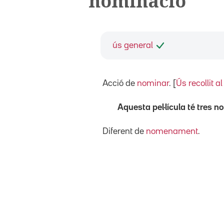
nominació
ús general
Acció de
nominar
. [
Ús recollit a
Aquesta pel·lícula té tres 
Diferent de
nomenament
.