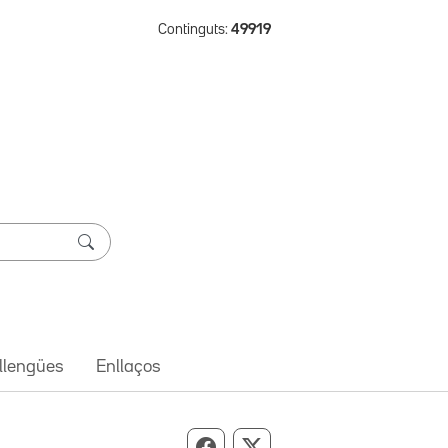
Continguts:
49919
 llengües
Enllaços