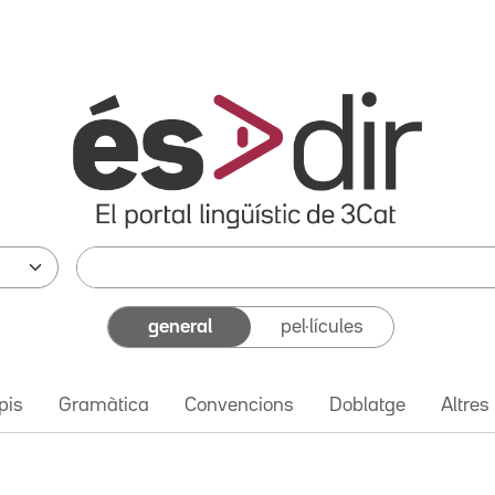
general
pel·lícules
pis
Gramàtica
Convencions
Doblatge
Altres