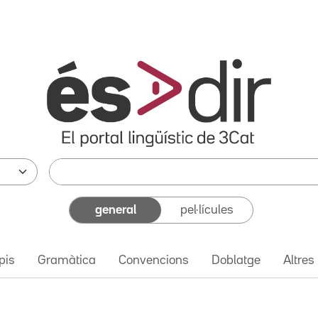
general
pel·lícules
pis
Gramàtica
Convencions
Doblatge
Altres