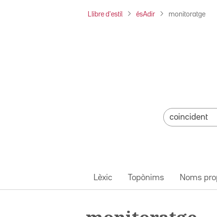
Llibre d'estil
ésAdir
monitoratge
Lèxic
Topònims
Noms pro