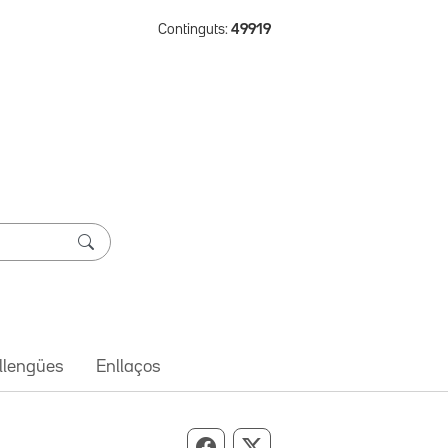
Continguts:
49919
 llengües
Enllaços