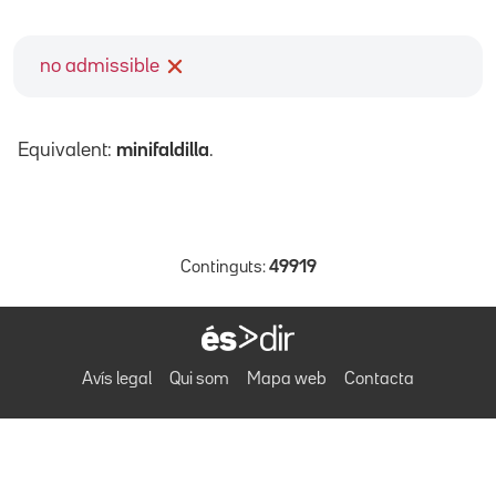
no admissible
Equivalent:
minifaldilla
.
Continguts:
49919
Avís legal
Qui som
Mapa web
Contacta