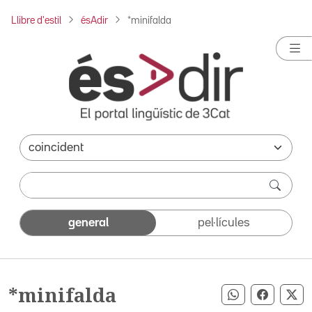
Llibre d'estil
ésAdir
*minifalda
general
pel·lícules
*minifalda
Compartir pe
Compart
Co