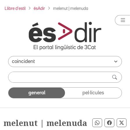
Llibre d'estil
ésAdir
melenut | melenuda
general
pel·lícules
melenut | melenuda
Compartir pe
Compart
Co