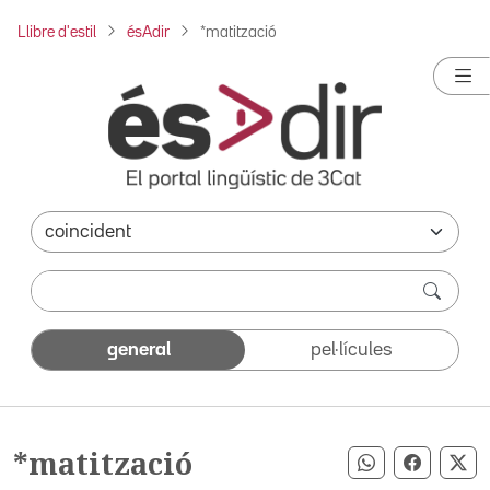
Llibre d'estil
ésAdir
*matització
general
pel·lícules
*matització
Compartir pe
Compart
Co