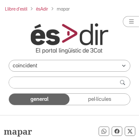
Llibre d'estil
ésAdir
mapar
general
pel·lícules
mapar
Compartir pe
Compart
Co