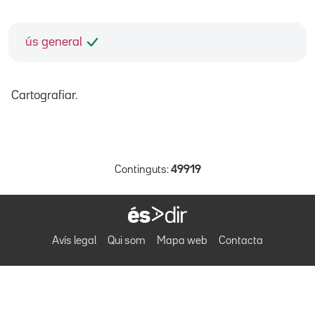
ús general
Cartografiar.
Continguts:
49919
Avís legal
Qui som
Mapa web
Contacta