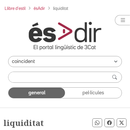
Llibre d'estil
ésAdir
liquiditat
general
pel·lícules
liquiditat
Compartir pe
Compart
Co