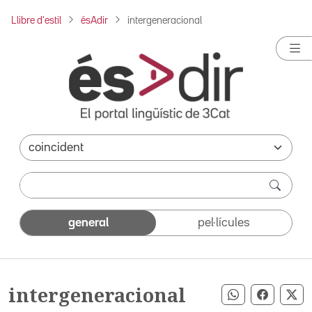
Llibre d'estil
ésAdir
intergeneracional
general
pel·lícules
intergeneracional
Compartir pe
Compart
Co