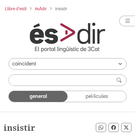
Llibre d'estil
ésAdir
insistir
general
pel·lícules
insistir
Compartir pe
Compart
Co