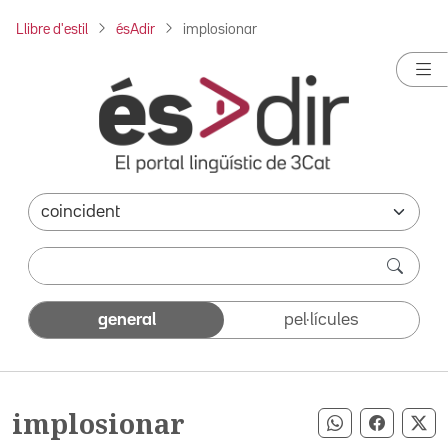
Llibre d'estil
ésAdir
implosionar
general
pel·lícules
implosionar
Compartir pe
Compart
Co